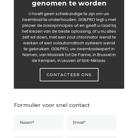
genomen te worden
U hoeft geen scheikundige te zijn om uw
zwembad te onderhouden. GGILPRO legt u met
plezier de basisprincipes uit en geeft u raad bij
het kiezen van de beste oplossing, of u nu alles
zelf wil doen, met een zout chlorinator wenst te
werken of een volautomatisch systeem wenst
te gebruiken. GGILPRO, uw zwembadexpert in
Namen, van Maaseik tot De Panne, in Brussel in
de Kempen, in Leuven of Sint-Niklaas.
CONTACTEER ONS
Formulier voor snel contact