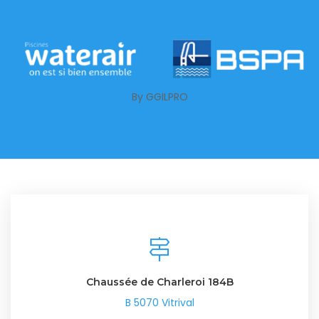
By GGILPRO
Chaussée de Charleroi 184B
B 5070 Vitrival