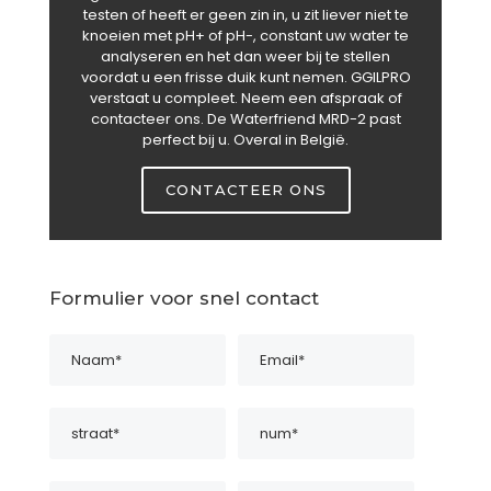
testen of heeft er geen zin in, u zit liever niet te
knoeien met pH+ of pH-, constant uw water te
analyseren en het dan weer bij te stellen
voordat u een frisse duik kunt nemen. GGILPRO
verstaat u compleet. Neem een afspraak of
contacteer ons. De Waterfriend MRD-2 past
perfect bij u. Overal in België.
CONTACTEER ONS
Formulier voor snel contact