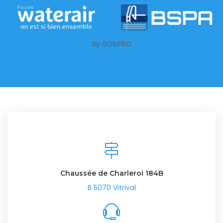
By GGILPRO
Chaussée de Charleroi 184B
B 5070 Vitrival