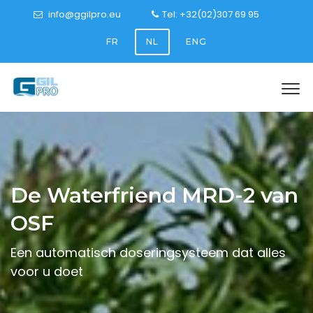
info@ggilpro.eu
Tel: +32(02)307 69 95
FR
NL
ENG
De Waterfriend MRD-2 van
OSF
Een automatisch doseringsysteem dat alles
voor u doet